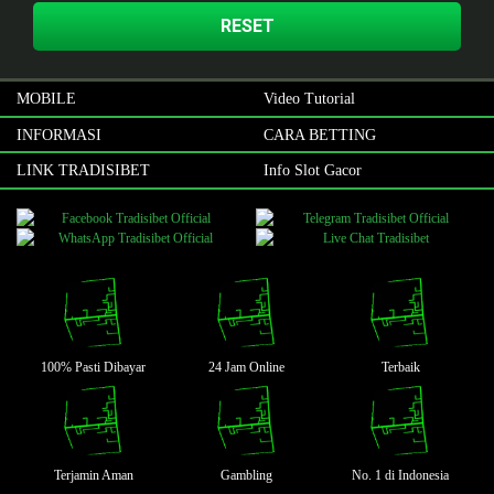
RESET
MOBILE
Video Tutorial
INFORMASI
CARA BETTING
LINK TRADISIBET
Info Slot Gacor
100% Pasti Dibayar
24 Jam Online
Terbaik
Terjamin Aman
Gambling
No. 1 di Indonesia