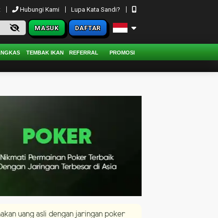
t
Hubungi Kami
Lupa Kata Sandi?
DAFTAR
ANGKAS
TEMBAK IKAN
REFERRAL
PROMOSI
an uang asli dengan jaringan poker