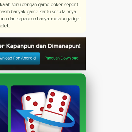
ak kalah seru dengan game poker seperti
masih banyak game kartu seru lainnya.
pun dan kapanpun hanya .melalui gadget
blet.
nload For Android
Panduan Download