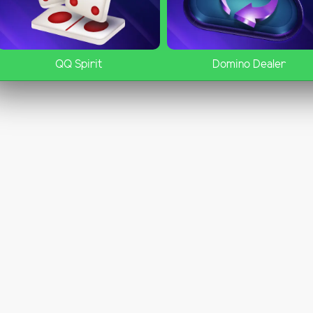
QQ Spirit
Domino Dealer