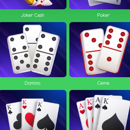
Joker Cash
Poker
Domino
Ceme